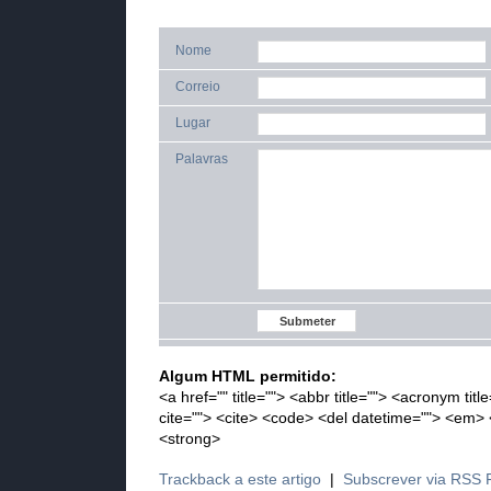
Nome
Correio
Lugar
Palavras
Algum HTML permitido:
<a href="" title=""> <abbr title=""> <acronym tit
cite=""> <cite> <code> <del datetime=""> <em> <
<strong>
Trackback a este artigo
|
Subscrever via RSS 