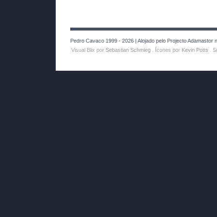
Pedro Cavaco 1999 - 2026 | Alojado pelo Projecto Adamastor no
Visual Blix por
Sebastian Schmieg
. Ícones por
Kevin Potts
. S