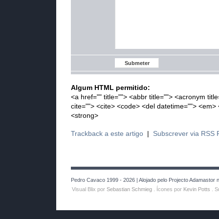
Algum HTML permitido:
<a href="" title=""> <abbr title=""> <acronym tit
cite=""> <cite> <code> <del datetime=""> <em> <
<strong>
Trackback a este artigo
|
Subscrever via RSS 
Pedro Cavaco 1999 - 2026 | Alojado pelo Projecto Adamastor no
Visual Blix por
Sebastian Schmieg
. Ícones por
Kevin Potts
. S