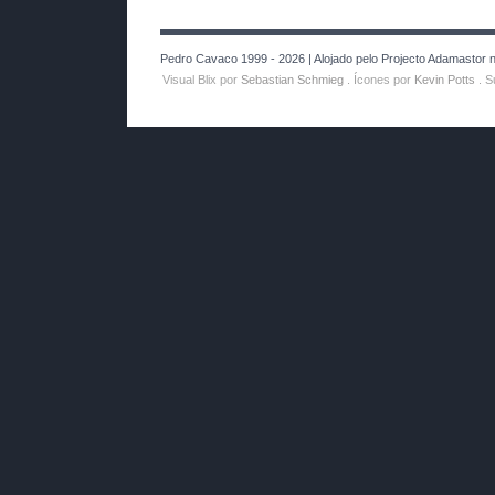
Pedro Cavaco 1999 - 2026 | Alojado pelo Projecto Adamastor no
Visual Blix por
Sebastian Schmieg
. Ícones por
Kevin Potts
. S