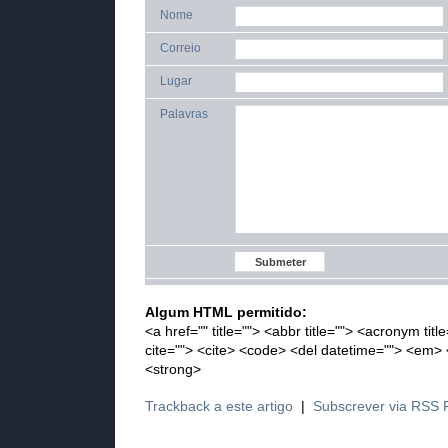
Nome
Correio
Lugar
Palavras
Algum HTML permitido:
<a href="" title=""> <abbr title=""> <acronym tit
cite=""> <cite> <code> <del datetime=""> <em> <
<strong>
Trackback a este artigo
|
Subscrever via RSS 