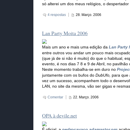
só alterei um dos meus relógios, o despertado
4 respostas
28. Março. 2006
Lan Party Moita 2006
Mais um ano e mais uma edição da
Lan Party 
entre outros vou andar um pouco mais ocupa
(que já de si não é muito) do que o habitual, e
evento, é nos dias 7 8 e 9 de Abril, no pavilhão
Neste momento trabalha-se em duro no
Projec
juntamente com os bufos do
DubUfo,
para que 
vez um sucesso, acompanhem todo o desenvol
LAN, no site da mesma, vão ser gigas e resmas
Comentar
22. Março. 2006
OPA à devile.net
É oficial, a
pedrocavaco.adamastor.org
acaba