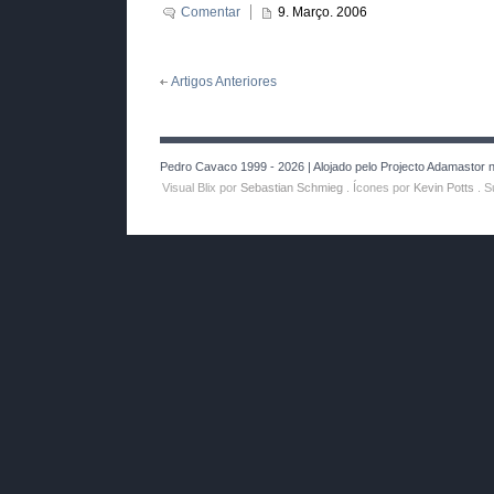
Comentar
9. Março. 2006
Artigos Anteriores
Pedro Cavaco 1999 - 2026 | Alojado pelo Projecto Adamastor no
Visual Blix por
Sebastian Schmieg
. Ícones por
Kevin Potts
. S