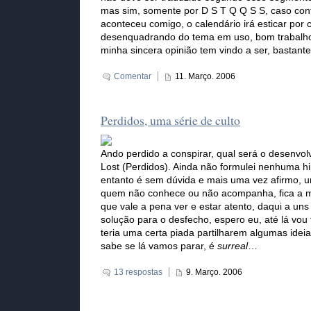
mas sim, somente por D S T Q Q S S, caso cont
aconteceu comigo, o calendário irá esticar por
desenquadrando do tema em uso, bom trabalho
minha sincera opinião tem vindo a ser, bastant
Comentar
11. Março. 2006
Perdidos, uma série de culto
Ando perdido a conspirar, qual será o desenvolv
Lost (Perdidos). Ainda não formulei nenhuma h
entanto é sem dúvida e mais uma vez afirmo, u
quem não conhece ou não acompanha, fica a 
que vale a pena ver e estar atento, daqui a 
solução para o desfecho, espero eu, até lá vo
teria uma certa piada partilharem algumas idei
sabe se lá vamos parar, é
surreal
…
13 respostas
9. Março. 2006