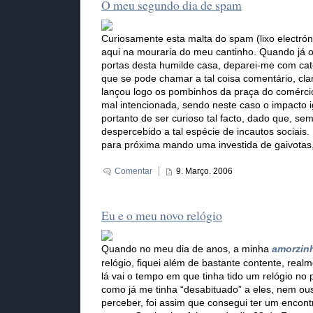
O meu segundo dia de spam
Curiosamente esta malta do spam (lixo electrón
aqui na mouraria do meu cantinho. Quando já o
portas desta humilde casa, deparei-me com cat
que se pode chamar a tal coisa comentário, cla
lançou logo os pombinhos da praça do comércio
mal intencionada, sendo neste caso o impacto i
portanto de ser curioso tal facto, dado que, s
despercebido a tal espécie de incautos sociais.
para próxima mando uma investida de gaivotas,
Comentar
9. Março. 2006
Eu e o meu novo relógio
Quando no meu dia de anos, a minha
amorzin
relógio, fiquei além de bastante contente, real
lá vai o tempo em que tinha tido um relógio no 
como já me tinha “desabituado” a eles, nem ous
perceber, foi assim que consegui ter um encon