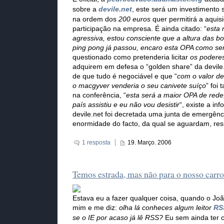
sobre a
devile.net
, este será um investimento
na ordem dos
200 euros
quer permitirá a aqui
participação na empresa. É ainda citado: “
esta
agressiva, estou consciente que a altura das 
ping pong já passou, encaro esta OPA como se
questionado como pretenderia licitar
os podere
adquirem em defesa o “golden share” da devile.
de que tudo é negociável e que “
com o valor de
o macgyver venderia o seu canivete suíço
” foi
na conferência, “
esta será a maior OPA de rede
país assistiu e eu não vou desistir
“, existe a i
devile.net foi decretada uma junta de emergênc
enormidade do facto, da qual se aguardam, re
1 resposta
19. Março. 2006
Temos estrada, mas não para o nosso carro
Estava eu a fazer qualquer coisa, quando o Joã
mim e me diz:
olha lá conheces algum leitor
RS
se o IE por acaso já lê RSS?
Eu sem ainda ter 