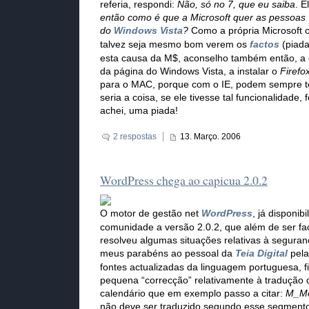
referia, respondi:
Não, só no 7, que eu saiba
. E
então como é que a Microsoft quer as pessoas
do
Windows Vista
?
Como a própria Microsoft o
talvez seja mesmo bom verem os
factos
(piada
esta causa da M$, aconselho também então, a
da página do Windows Vista, a instalar o
Firefo
para o MAC, porque com o IE, podem sempre t
seria a coisa, se ele tivesse tal funcionalidade,
achei, uma piada!
2 respostas
13. Março. 2006
WordPress chega ao capicua 2.0.2
O motor de gestão net
WordPress
, já disponib
comunidade a versão 2.0.2, que além de ser fac
resolveu algumas situações relativas à segur
meus parabéns ao pessoal da
Teia Digital
pela
fontes actualizadas da linguagem portuguesa, 
pequena “correcção” relativamente à tradução 
calendário que em exemplo passo a citar:
M_M
não deve ser traduzido segundo esse segmento