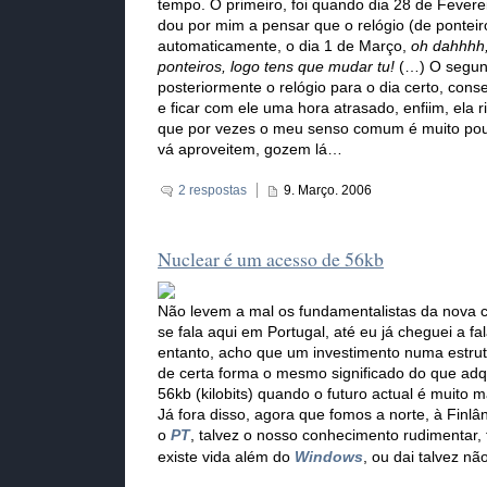
tempo. O primeiro, foi quando dia 28 de Feverei
dou por mim a pensar que o relógio (de ponteir
automaticamente, o dia 1 de Março,
oh dahhhh,
ponteiros, logo tens que mudar tu!
(…) O segund
posteriormente o relógio para o dia certo, con
e ficar com ele uma hora atrasado, enfiim, ela r
que por vezes o meu senso comum é muito po
vá aproveitem, gozem lá…
2 respostas
9. Março. 2006
Nuclear é um acesso de 56kb
Não levem a mal os fundamentalistas da nova c
se fala aqui em Portugal, até eu já cheguei a fa
entanto, acho que um investimento numa estrut
de certa forma o mesmo significado do que ad
56kb (kilobits) quando o futuro actual é muito m
Já fora disso, agora que fomos a norte, à Finlâ
o
PT
, talvez o nosso conhecimento rudimentar,
existe vida além do
Windows
, ou dai talvez não