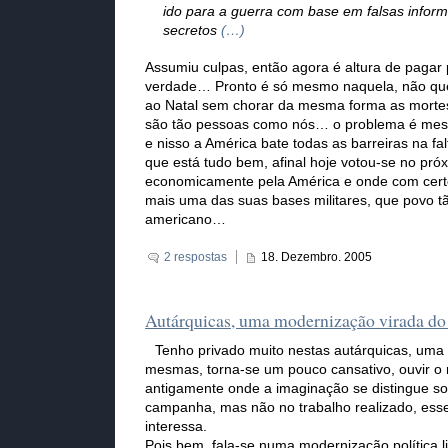
ido para a guerra com base em falsas infor
secretos
(…)
Assumiu culpas, então agora é altura de pagar 
verdade… Pronto é só mesmo naquela, não qu
ao Natal sem chorar da mesma forma as mortes 
são tão pessoas como nós… o problema é mesm
e nisso a América bate todas as barreiras na fal
que está tudo bem, afinal hoje votou-se no pr
economicamente pela América e onde com certez
mais uma das suas bases militares, que povo t
americano…
2 respostas
18. Dezembro. 2005
Autárquicas, uma modernização virada do
Tenho privado muito nestas autárquicas, uma o
mesmas, torna-se um pouco cansativo, ouvir 
antigamente onde a imaginação se distingue s
campanha, mas não no trabalho realizado, ess
interessa.
Pois bem, fala-se numa modernização política 